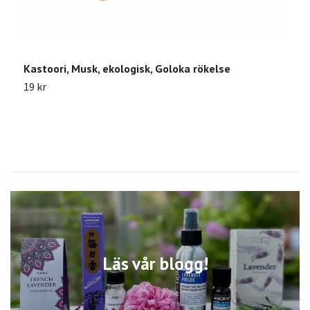
Kastoori, Musk, ekologisk, Goloka rökelse
N
19 kr
1
Läs vår blogg!