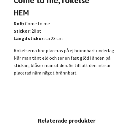
Come to me
, rökelse
HEM
Doft:
Come to me
Stickor:
20 st
Längd stickor:
ca 23 cm
Rökelserna bör placeras på ej brännbart underlag.
När man tänt eld och ser en fast glöd i änden på
stickan, blåser man ut den. Se till att den inte är
placerad nära något brännbart.