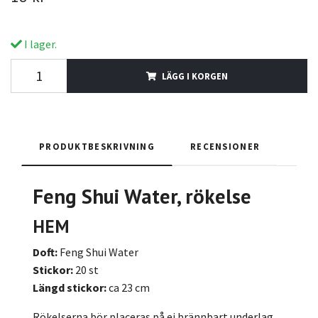
I lager.
LÄGG I KORGEN
PRODUKTBESKRIVNING
RECENSIONER
Feng Shui Water, rökelse
HEM
Doft:
Feng Shui Water
Stickor:
20 st
Längd stickor:
ca 23 cm
Rökelserna bör placeras på ej brännbart underlag.