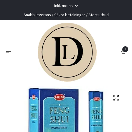
Inkl. moms
Snabb leverans / Säkra betalningar / Stort utbud
0