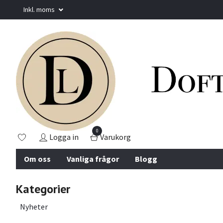
Inkl. moms
0
Logga in
Varukorg
Om oss
Vanliga frågor
Blogg
Kategorier
Nyheter