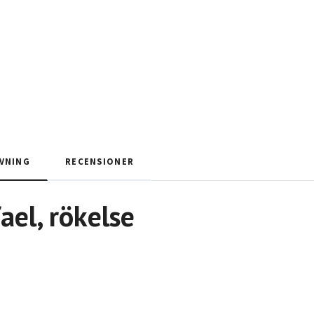
VNING
RECENSIONER
ael
, rökelse