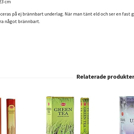
23 cm
eras på ej brännbart underlag. När man tänt eld och ser en fast gl
ära något brännbart.