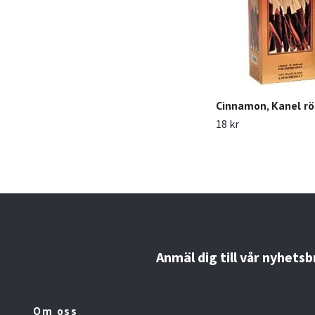
Cinnamon, Kanel rö
18 kr
Anmäl dig till vår nyhetsb
Om oss