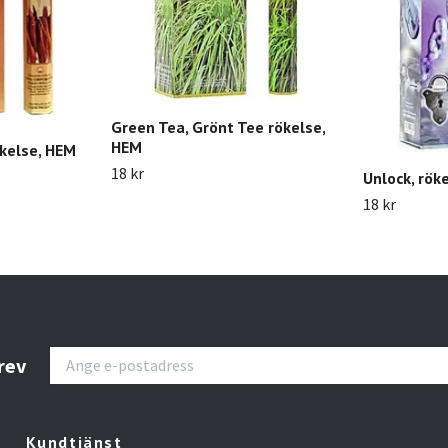
Green Tea, Grönt Tee rökelse,
HEM
kelse, HEM
18 kr
Unlock, rök
18 kr
rev
Kundtjänst