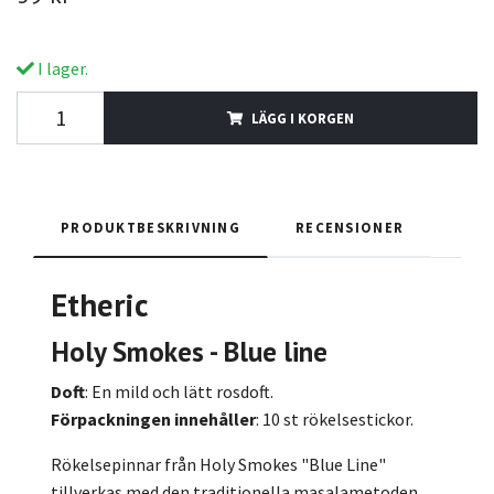
I lager.
LÄGG I KORGEN
PRODUKTBESKRIVNING
RECENSIONER
Etheric
Holy Smokes - Blue line
Doft
: En mild och lätt rosdoft.
Förpackningen innehåller
: 10 st rökelsestickor.
Rökelsepinnar från Holy Smokes "Blue Line"
tillverkas med den traditionella masalametoden.