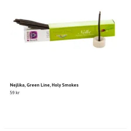
Nejlika, Green Line, Holy Smokes
R
59 kr
8