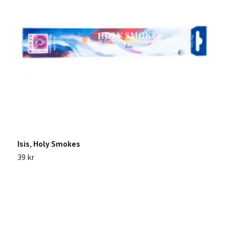
Isis, Holy Smokes
39 kr
A
4