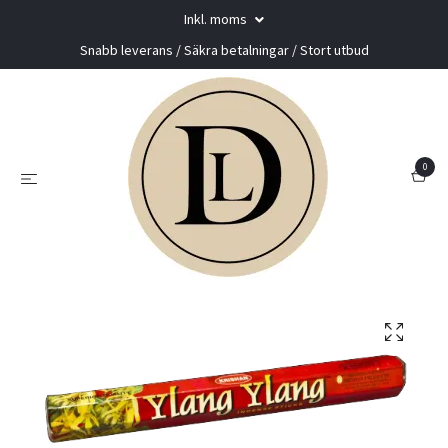
Inkl. moms
Snabb leverans / Säkra betalningar / Stort utbud
0