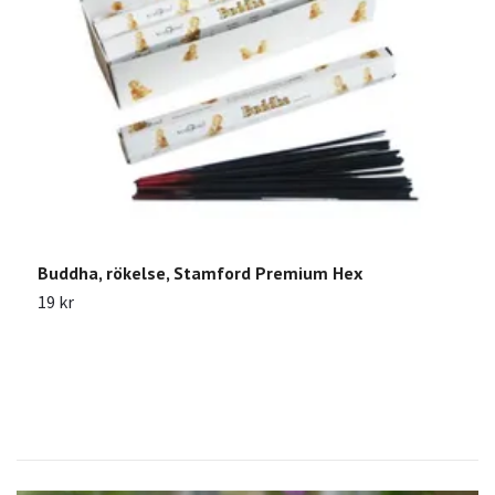
Buddha, rökelse, Stamford Premium Hex
L
P
19 kr
9