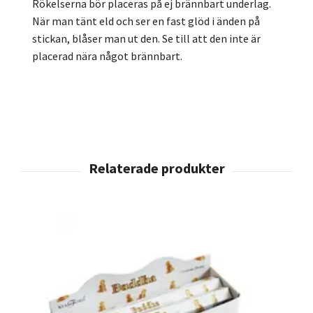
Rökelserna bör placeras på ej brännbart underlag.
När man tänt eld och ser en fast glöd i änden på
stickan, blåser man ut den. Se till att den inte är
placerad nära något brännbart.