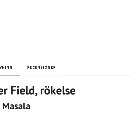
VNING
RECENSIONER
r Field
, rökelse
 Masala