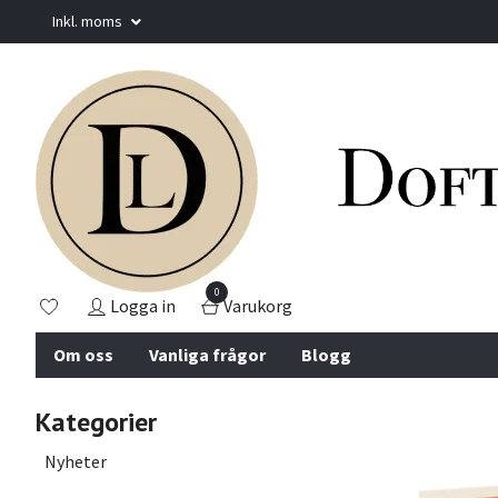
Inkl. moms
0
Logga in
Varukorg
Om oss
Vanliga frågor
Blogg
Kategorier
Nyheter