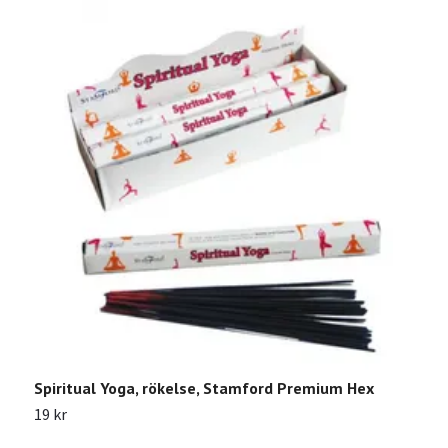
Spiritual Yoga, rökelse, Stamford Premium Hex
C
19 kr
1