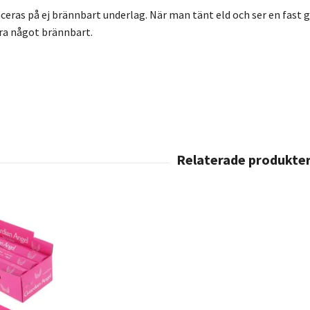
eras på ej brännbart underlag. När man tänt eld och ser en fast gl
ära något brännbart.