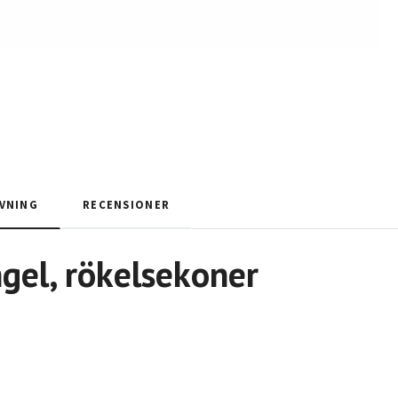
VNING
RECENSIONER
gel
,
rökelsekoner
d