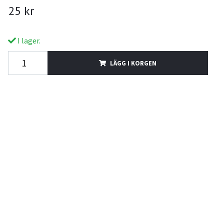
25 kr
I lager.
LÄGG I KORGEN