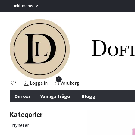
Inkl. moms
0
Logga in
Varukorg
Om oss
Vanliga frågor
Blogg
Kategorier
Nyheter