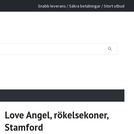
Snabb leverans / Säkra betalningar / Stort utbud
Love Angel, rökelsekoner,
Stamford