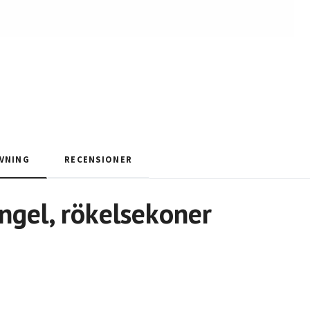
VNING
RECENSIONER
ngel
,
rökelsekoner
d