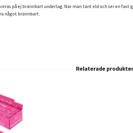
eras på ej brännbart underlag. När man tänt eld och ser en fast gl
ära något brännbart.