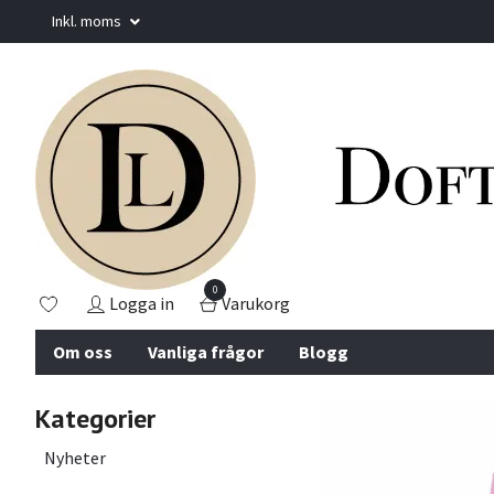
Inkl. moms
0
Logga in
Varukorg
Om oss
Vanliga frågor
Blogg
Kategorier
Nyheter