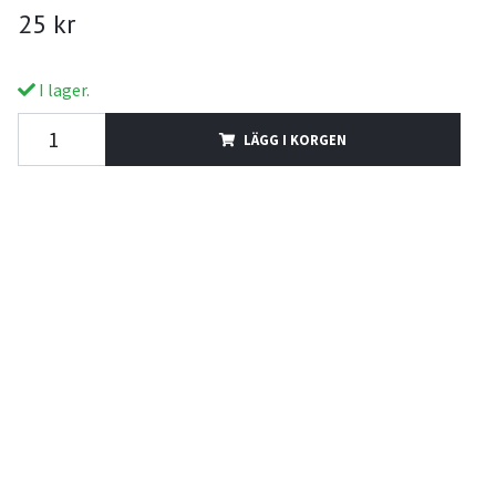
25 kr
I lager.
LÄGG I KORGEN