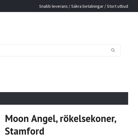
Snabb leverans / Säkra betalningar / Stort utbud
Moon Angel, rökelsekoner,
Stamford