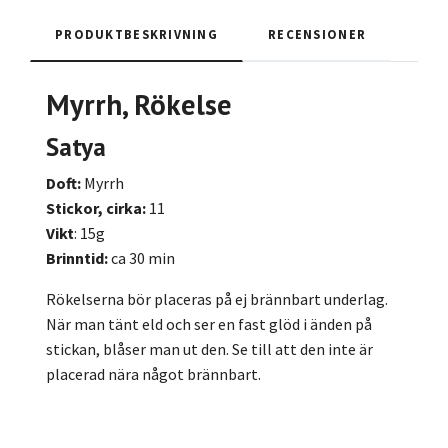
PRODUKTBESKRIVNING
RECENSIONER
Myrrh, Rökelse
Satya
Doft:
Myrrh
Stickor, cirka:
11
Vikt
: 15g
Brinntid:
ca 30 min
Rökelserna bör placeras på ej brännbart underlag.
När man tänt eld och ser en fast glöd i änden på
stickan, blåser man ut den. Se till att den inte är
placerad nära något brännbart.