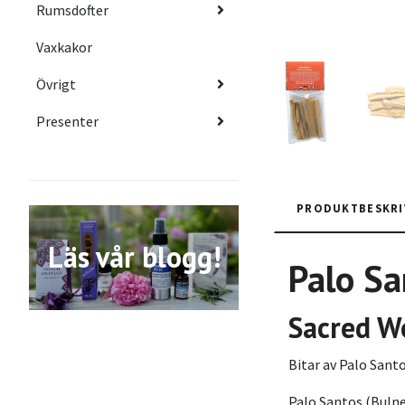
Rumsdofter
Vaxkakor
Övrigt
Presenter
PRODUKTBESKRI
Läs vår blogg!
Palo Sa
Sacred W
Bitar av Palo Sant
Palo Santos (Bulnes