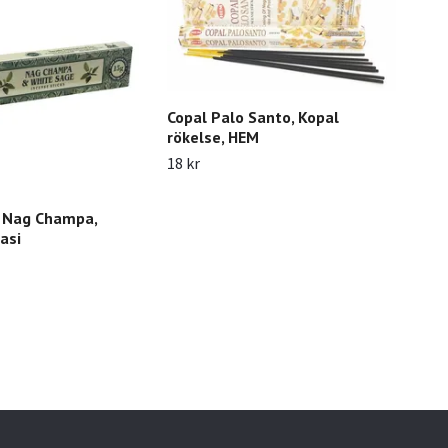
Copal Palo Santo, Kopal
rökelse, HEM
18 kr
 Nag Champa,
Yans
asi
Gol
19 k