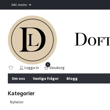
Inkl. moms
0
Logga in
Varukorg
Om oss
Vanliga frågor
Blogg
Kategorier
Nyheter