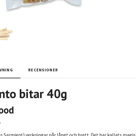
VNING
RECENSIONER
nto bitar 40g
ood
o
 Sarmient) verkningar når långt och brett. Det har kallats magiskt