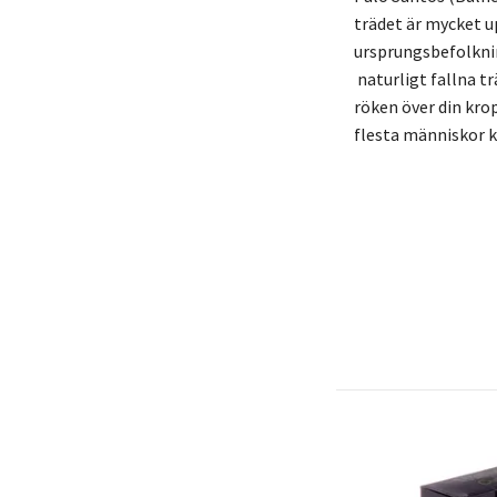
trädet är mycket u
ursprungsbefolknin
naturligt fallna tr
röken över din krop
flesta människor ka