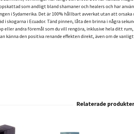
ppskattad som andligt bland shamaner och healers och har använts i
gen i Sydamerika. Det är 100% hållbart avverkat utan att orsaka
äd i skogarna i Ecuador. Tänd pinnen, låta den brinna i några sekun
p eller andra föremål som du vill rengöra, inklusive hela ditt rum, h
n känna den positiva renande effekten direkt, även om de vanligtvi