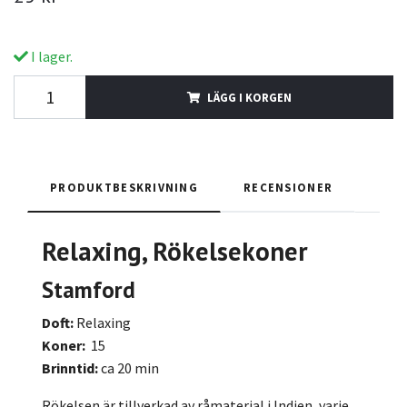
I lager.
LÄGG I KORGEN
PRODUKTBESKRIVNING
RECENSIONER
Relaxing
, Rökelsekoner
Stamford
Doft:
Relaxing
Koner:
15
Brinntid:
ca 20 min
Rökelsen är tillverkad av råmaterial i Indien, varje