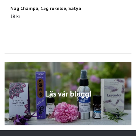
Nag Champa, 15g rökelse, Satya
N
19 kr
2
Läs vår blogg!