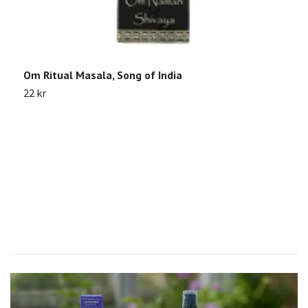
Om Ritual Masala, Song of India
22 kr
Y
2