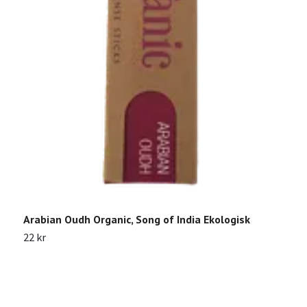
W
3
Arabian Oudh Organic, Song of India Ekologisk
22 kr