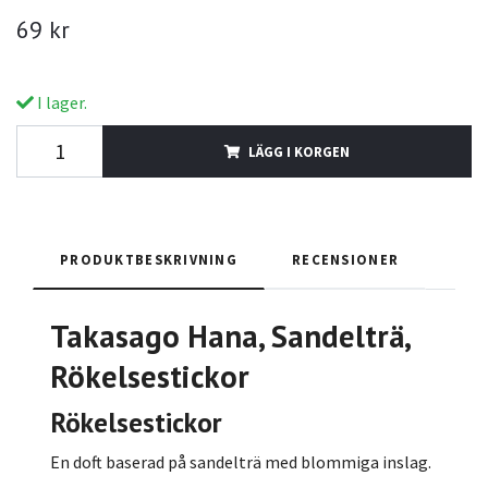
69 kr
I lager.
LÄGG I KORGEN
PRODUKTBESKRIVNING
RECENSIONER
Takasago Hana, Sandelträ,
Rökelsestickor
Rökelsestickor
En doft baserad på sandelträ med blommiga inslag.