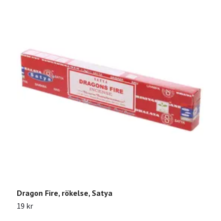
Dragon Fire, rökelse, Satya
W
19 kr
1