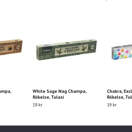
ampa,
White Sage Nag Champa,
Chakra, Exc
Rökelse, Tulasi
Rökelse, Tul
19 kr
19 kr