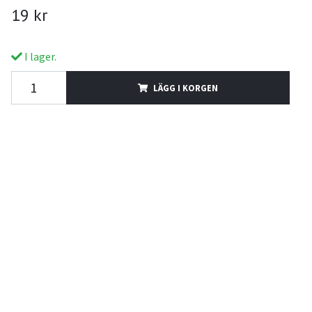
19 kr
I lager.
LÄGG I KORGEN