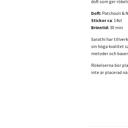
doft som ger rökel
Doft:
Patchouli &
Stickor ca
: 14st
Brinntid:
30 min
Sarathi har tillver
sin höga kvalitet s
metoder och basera
Rökelserna bör plac
inte är placerad n