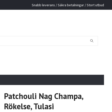
Snabb leverans / Säkra betalningar / Stort utbud
Patchouli Nag Champa,
Rökelse, Tulasi