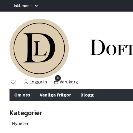
Inkl. moms
0
Logga in
Varukorg
Om oss
Vanliga frågor
Blogg
Kategorier
Nyheter