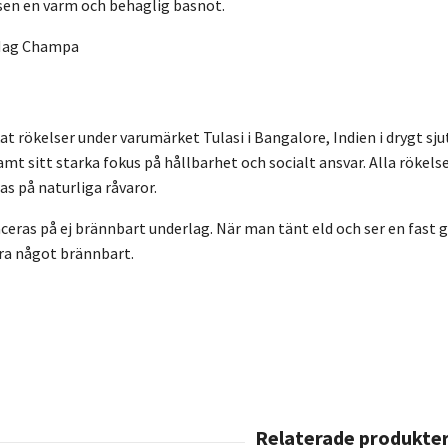
sen en varm och behaglig basnot.
 Nag Champa
kat rökelser under varumärket Tulasi i Bangalore, Indien i drygt s
amt sitt starka fokus på hållbarhet och socialt ansvar. Alla rökel
s på naturliga råvaror.
eras på ej brännbart underlag. När man tänt eld och ser en fast gl
ära något brännbart.