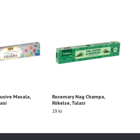
lusive Masala,
Rosemary Nag Champa,
Arru
asi
Rökelse, Tulasi
Bota
19 kr
29 k