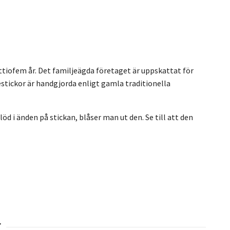
juttiofem år. Det familjeägda företaget är uppskattat för
sestickor är handgjorda enligt gamla traditionella
öd i änden på stickan, blåser man ut den. Se till att den