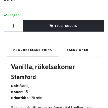
I lager.
LÄGG I KORGEN
PRODUKTBESKRIVNING
RECENSIONER
Vanilla
, rökelsekoner
Stamford
Doft:
Vanilj
Koner:
15
Brinntid:
ca 20 min
Rökelsen är tillverkad av råmaterial i Indien, varje