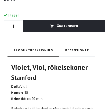
I lager.
LÄGG I KORGEN
PRODUKTBESKRIVNING
RECENSIONER
Violet
, Viol, rökelsekoner
Stamford
Doft:
Viol
Koner:
15
Brinntid:
ca 20 min
Rökelsen är tillverkad av råmaterial i Indien, varje