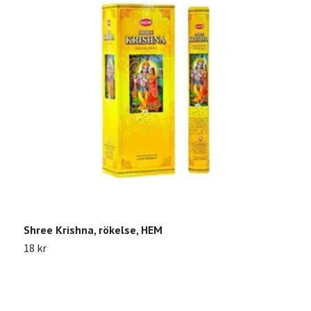
Shree Krishna, rökelse, HEM
D
18 kr
3