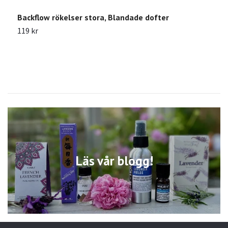
Backflow rökelser stora, Blandade dofter
S
119 kr
1
Läs vår blogg!