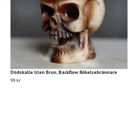
Dödskalle liten Brun, Backflow Rökelsebrännare
R
R
99 kr
2