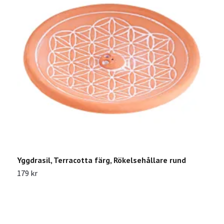
Yggdrasil, Terracotta färg, Rökelsehållare rund
M
r
179 kr
3