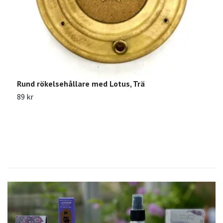
Rund rökelsehållare med Lotus, Trä
R
R
89 kr
2