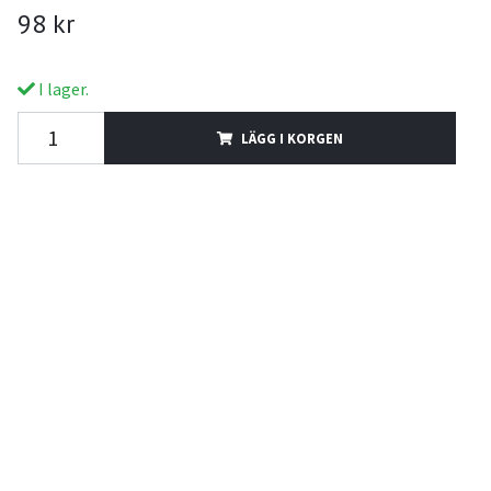
98 kr
I lager.
LÄGG I KORGEN