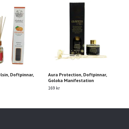
lsin, Doftpinnar,
Aura Protection, Doftpinnar,
Posi
Goloka Manifestation
Gol
169 kr
169 