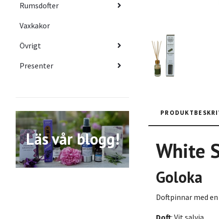
Rumsdofter
Vaxkakor
Övrigt
Presenter
PRODUKTBESKRI
Läs vår blogg!
White 
Goloka
Doftpinnar med en f
Doft
: Vit salvia