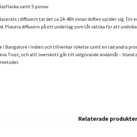
lasflaska samt 5 pinnar.
acerats i diffusern tar det ca 24-48h innan doften sprider sig. För 
id. Placera diffusern på ett underlag som tål vätska för att undvika
e i Bangalore i Indien och tillverkar rökelse samt en rad andra pr
Seva Trust, och allt överskott går till välgörande ändamål – bland
smetoder.