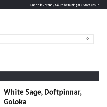
Snabb leverans / Säkra betalningar / Stort utbud
White Sage, Doftpinnar,
Goloka