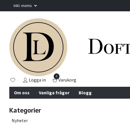
Inkl. moms
0
Logga in
Varukorg
Om oss
Vanliga frågor
Blogg
Kategorier
Nyheter