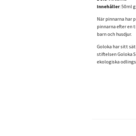
Innehåller
: 50ml g
När pinnarna har pl
pinnarna efter en t
barn och husdjur.
Goloka har sitt sät
stiftelsen Goloka 
ekologiska odling