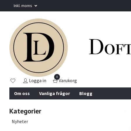
Inkl. moms
0
Logga in
Varukorg
Om oss
Vanliga frågor
Blogg
Kategorier
Nyheter