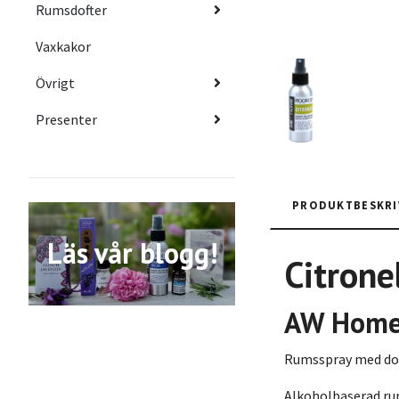
Rumsdofter
Vaxkakor
Övrigt
Presenter
PRODUKTBESKRI
Läs vår blogg!
Citrone
AW Hom
Rumsspray med doft 
Alkoholbaserad rum