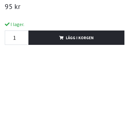
95 kr
I lager.
LÄGG I KORGEN