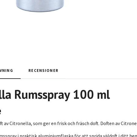
VNING
RECENSIONER
lla Rumsspray 100 ml
e
av Citronella, som ger en frisk och fräsch doft. Doften av Citrone
sspray i praktisk aluminiumflaska för att sprida väldoft i ditt he