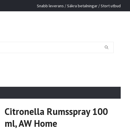
Snabb leverans / Säkra betalningar / Stort utbud
Citronella Rumsspray 100
ml, AW Home