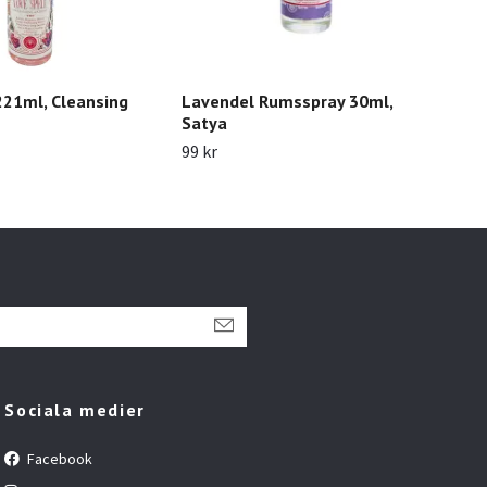
221ml, Cleansing
Lavendel Rumsspray 30ml,
Whi
Satya
Sat
99 kr
99 k
Sociala medier
Facebook