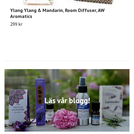
Ylang Ylang & Mandarin, Room Diffuser, AW
N
Aromatics
9
299 kr
Läs vår blogg!