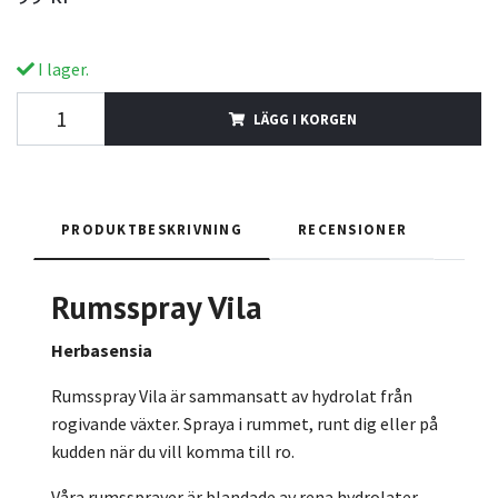
I lager.
LÄGG I KORGEN
PRODUKTBESKRIVNING
RECENSIONER
Rumsspray Vila
Herbasensia
Rumsspray Vila är sammansatt av hydrolat från
rogivande växter. Spraya i rummet, runt dig eller på
kudden när du vill komma till ro.
Våra rumssprayer är blandade av rena hydrolater.