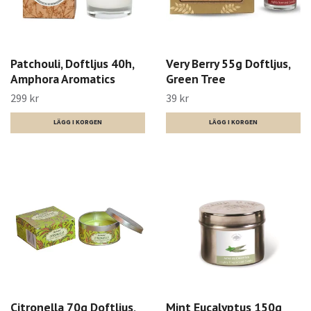
Patchouli, Doftljus 40h,
Very Berry 55g Doftljus,
Amphora Aromatics
Green Tree
299 kr
39 kr
Citronella 70g Doftljus,
Mint Eucalyptus 150g