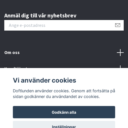
Anmäl dig till vår nyhetsbrev
Om oss
Kundtjänst
Vi använder cookies
Sociala medier
Doftlunden använder cookies. Genom att fortsätta på
sidan godkänner du användandet av cookies.
Godkänn alla
© 2026 Doftlunden
Inställningar