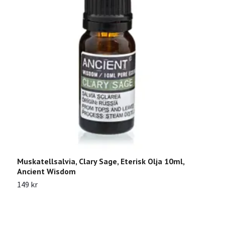
Muskatellsalvia, Clary Sage, Eterisk Olja 10ml,
I
Ancient Wisdom
2
149 kr