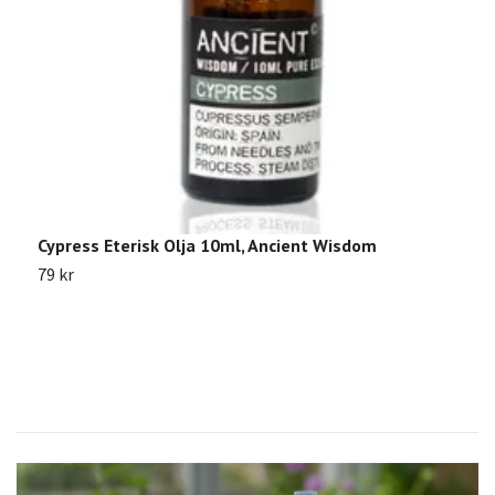
Cypress Eterisk Olja 10ml, Ancient Wisdom
F
W
79 kr
1