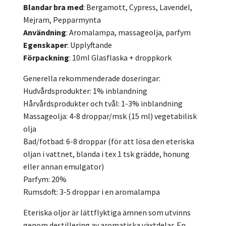
Blandar bra med
: Bergamott, Cypress, Lavendel,
Mejram, Pepparmynta
Användning
: Aromalampa, massageolja, parfym
Egenskaper
: Upplyftande
Förpackning
: 10ml Glasflaska + droppkork
Generella rekommenderade doseringar:
Hudvårdsprodukter: 1% inblandning
Hårvårdsprodukter och tvål: 1-3% inblandning
Massageolja: 4-8 droppar/msk (15 ml) vegetabilisk
olja
Bad/fotbad: 6-8 droppar (för att lösa den eteriska
oljan i vattnet, blanda i tex 1 tsk grädde, honung
eller annan emulgator)
Parfym: 20%
Rumsdoft: 3-5 droppar i en aromalampa
Eteriska oljor är lättflyktiga ämnen som utvinns
genom destillering av aromatiska växtdelar. En