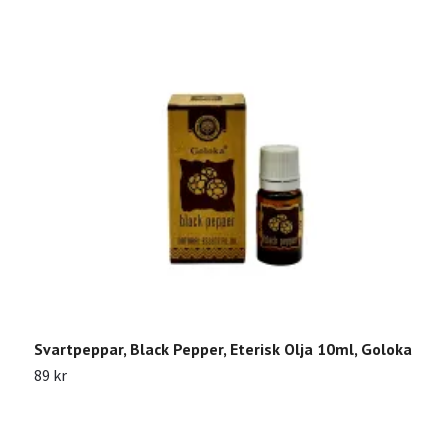
Svartpeppar, Black Pepper, Eterisk Olja 10ml, Goloka
K
89 kr
4