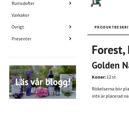
Rumsdofter
Vaxkakor
Övrigt
PRODUKTBESKRI
Presenter
Forest,
Golden N
Koner:
12 st
Läs vår blogg!
Rökelserna bör plac
inte är placerad n