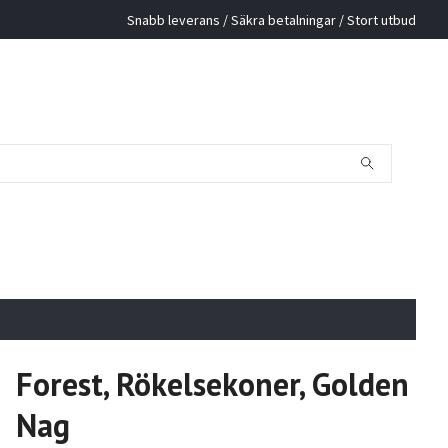
Snabb leverans / Säkra betalningar / Stort utbud
Forest, Rökelsekoner, Golden
Nag