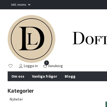
Inkl. moms
0
Logga in
Varukorg
Om oss
Vanliga frågor
Blogg
Kategorier
Nyheter