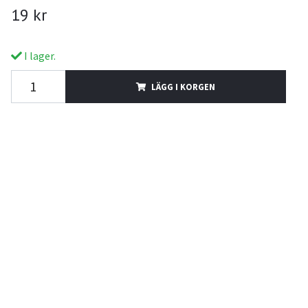
19 kr
I lager.
LÄGG I KORGEN