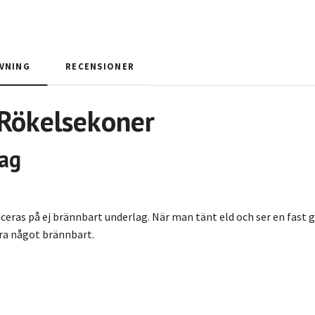
VNING
RECENSIONER
 Rökelsekoner
ag
eras på ej brännbart underlag. När man tänt eld och ser en fast gl
ära något brännbart.