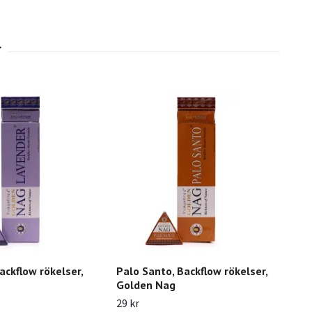
ackflow rökelser,
Palo Santo, Backflow rökelser,
Sev
Golden Nag
rök
29 kr
29 k