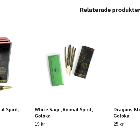
l Spirit,
White Sage, Animal Spirit,
Dragons Blo
Goloka
Goloka
19 kr
25 kr