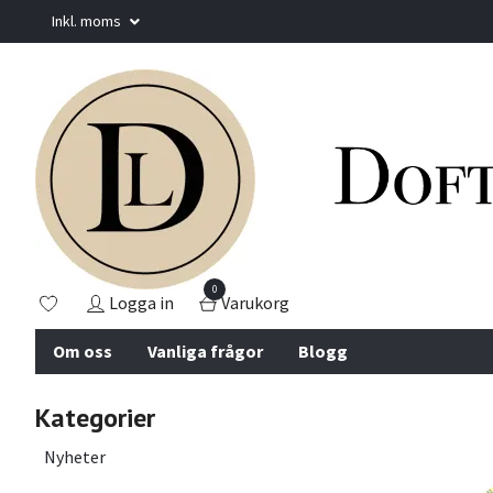
Inkl. moms
0
Logga in
Varukorg
Om oss
Vanliga frågor
Blogg
Kategorier
Nyheter