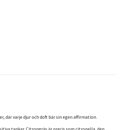
r, där varje djur och doft bär sin egen affirmation.
itiva tankar. Citrongräs är precis som citronella, den