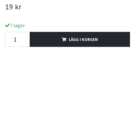
19 kr
I lager.
LÄGG I KORGEN