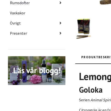
Rumsdofter
Vaxkakor
Övrigt
Presenter
PRODUKTBESKRI
Läs vår blogg!
Lemong
Goloka
Serien
Animal Spiri
Citrongräs är en fr