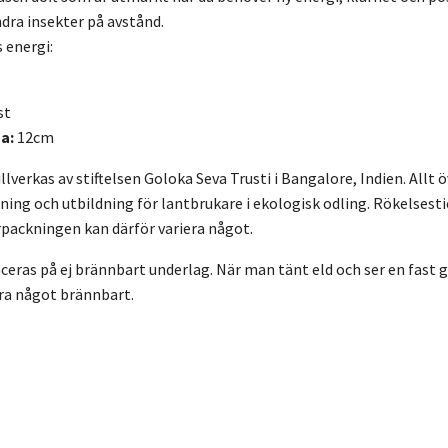
dra insekter på avstånd.
s energi:
st
a:
12cm
llverkas av stiftelsen Goloka Seva Trusti i Bangalore, Indien. Allt
ning och utbildning för lantbrukare i ekologisk odling. Rökelsest
örpackningen kan därför variera något.
eras på ej brännbart underlag. När man tänt eld och ser en fast gl
ära något brännbart.