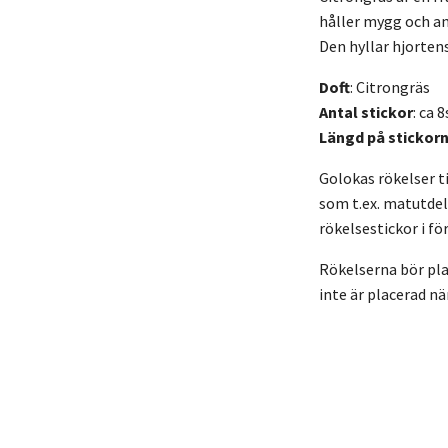
håller mygg och an
Den hyllar hjorten
Doft
: Citrongräs
Antal stickor
: ca 8
Längd på stickorn
Golokas rökelser ti
som t.ex. matutdel
rökelsestickor i f
Rökelserna bör plac
inte är placerad n