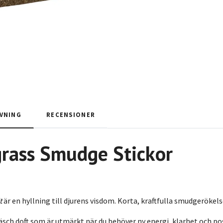
VNING
RECENSIONER
rass
Smudge Stickor
t
är en hyllning till djurens visdom. Korta, kraftfulla smudgerökelse
äsch doft som är utmärkt när du behöver ny energi, klarhet och pos