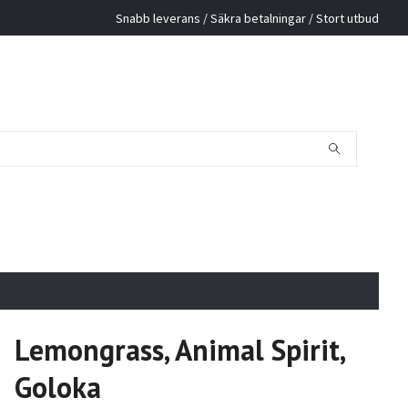
Snabb leverans / Säkra betalningar / Stort utbud
Lemongrass, Animal Spirit,
Goloka