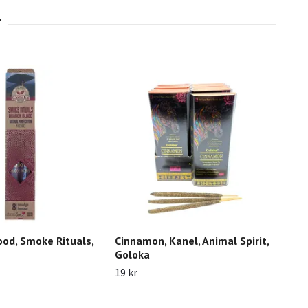
od, Smoke Rituals,
Cinnamon, Kanel, Animal Spirit,
San
Goloka
Spir
19 kr
19 k