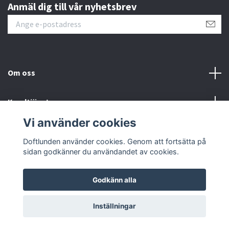
Anmäl dig till vår nyhetsbrev
Om oss
Kundtjänst
Vi använder cookies
Sociala medier
Doftlunden använder cookies. Genom att fortsätta på
sidan godkänner du användandet av cookies.
Godkänn alla
© 2026 Doftlunden
Inställningar