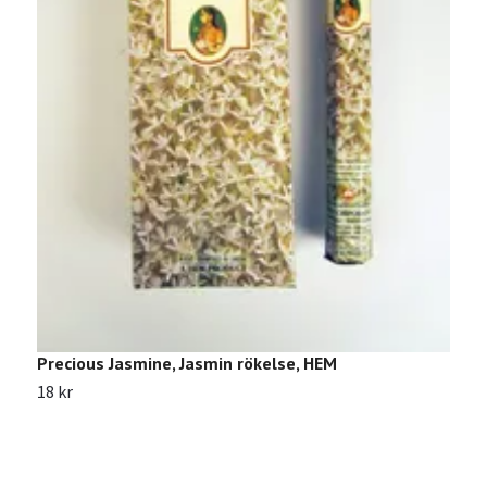
Precious Jasmine, Jasmin rökelse, HEM
S
18 kr
1