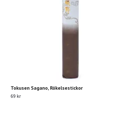
Tokusen Sagano, Rökelsestickor
S
r
69 kr
3