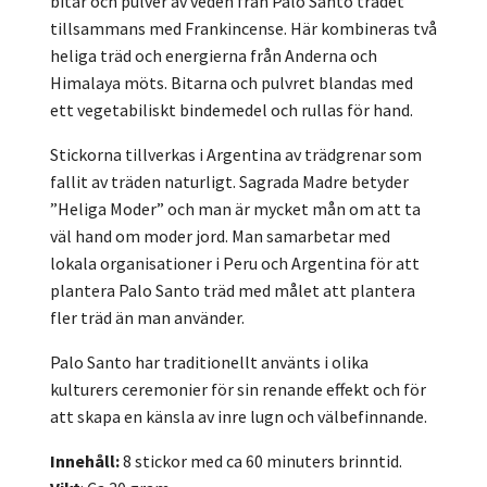
bitar och pulver av veden från Palo Santo trädet
tillsammans med Frankincense. Här kombineras två
heliga träd och energierna från Anderna och
Himalaya möts. Bitarna och pulvret blandas med
ett vegetabiliskt bindemedel och rullas för hand.
Stickorna tillverkas i Argentina av trädgrenar som
fallit av träden naturligt. Sagrada Madre betyder
”Heliga Moder” och man är mycket mån om att ta
väl hand om moder jord. Man samarbetar med
lokala organisationer i Peru och Argentina för att
plantera Palo Santo träd med målet att plantera
fler träd än man använder.
Palo Santo har traditionellt använts i olika
kulturers ceremonier för sin renande effekt och för
att skapa en känsla av inre lugn och välbefinnande.
Innehåll:
8 stickor med ca 60 minuters brinntid.