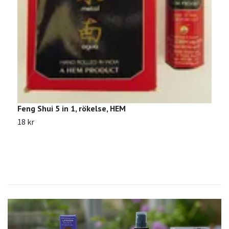
1
Feng Shui 5 in 1, rökelse, HEM
18 kr