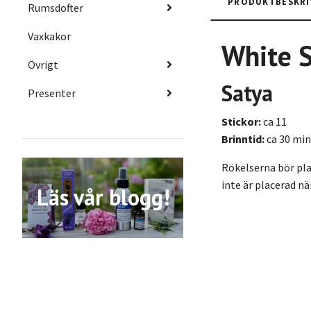
PRODUKTBESKRI
Rumsdofter
Vaxkakor
White 
Övrigt
Satya
Presenter
Stickor:
ca 11
Brinntid:
ca 30 min
Rökelserna bör plac
inte är placerad n
Läs vår blogg!