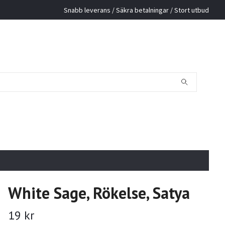
Snabb leverans / Säkra betalningar / Stort utbud
White Sage, Rökelse, Satya
19 kr