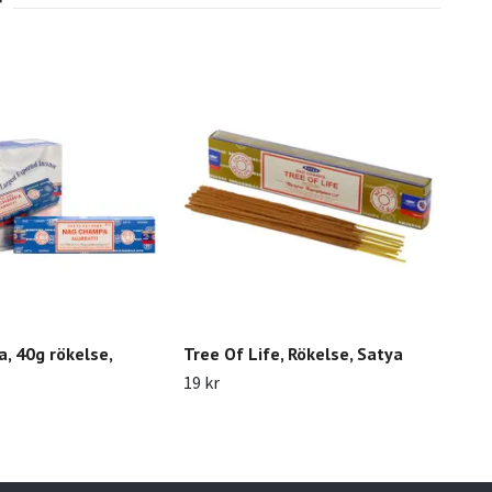
Emo
19 k
, 40g rökelse,
Tree Of Life, Rökelse, Satya
19 kr