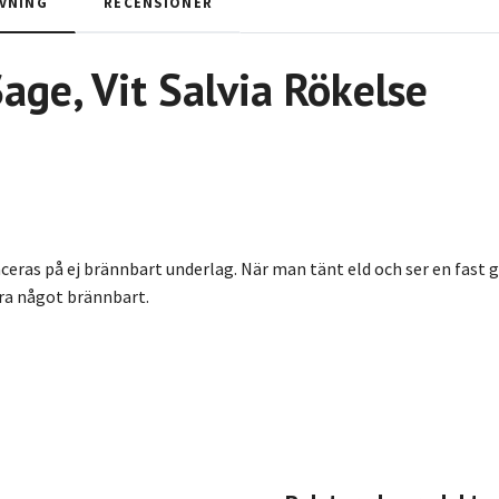
VNING
RECENSIONER
Sage
, Vit Salvia Rökelse
eras på ej brännbart underlag. När man tänt eld och ser en fast gl
ära något brännbart.