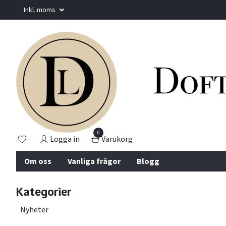
Inkl. moms
0
Logga in
Varukorg
Om oss
Vanliga frågor
Blogg
Kategorier
Nyheter