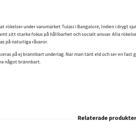
n
kat rökelser under varumärket Tulasi i Bangalore, Indien i drygt s
amt sitt starka fokus på hållbarhet och socialt ansvar. Alla rökel
s på naturliga råvaror.
eras på ej brännbart underlag. När man tänt eld och ser en fast gl
ära något brännbart.