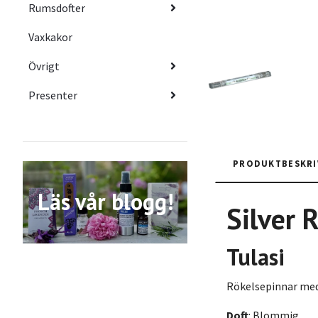
Rumsdofter
Vaxkakor
Övrigt
Presenter
PRODUKTBESKRI
Läs vår blogg!
Silver
R
Tulasi
Rökelsepinnar med 
Doft
: Blommig