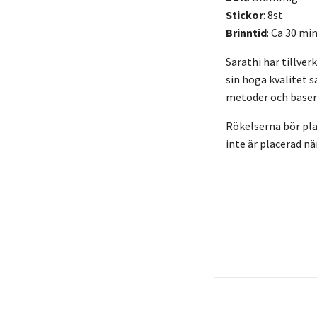
Stickor
: 8st
Brinntid
: Ca 30 mi
Sarathi har tillver
sin höga kvalitet s
metoder och basera
Rökelserna bör plac
inte är placerad n