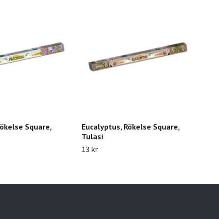
Rökelse Square,
Eucalyptus, Rökelse Square,
Yla
Tulasi
Tul
13 kr
13 k