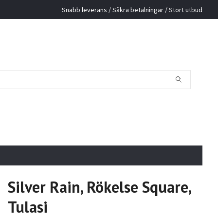
Snabb leverans / Säkra betalningar / Stort utbud
Silver Rain, Rökelse Square,
Tulasi