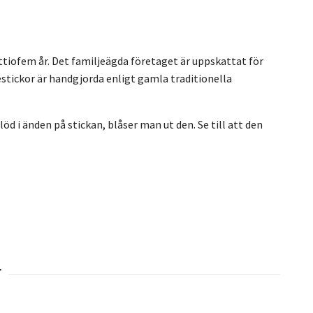
juttiofem år. Det familjeägda företaget är uppskattat för
sestickor är handgjorda enligt gamla traditionella
öd i änden på stickan, blåser man ut den. Se till att den