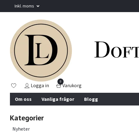
Inkl. moms
0
Logga in
Varukorg
Om oss
Vanliga frågor
Blogg
Kategorier
Nyheter