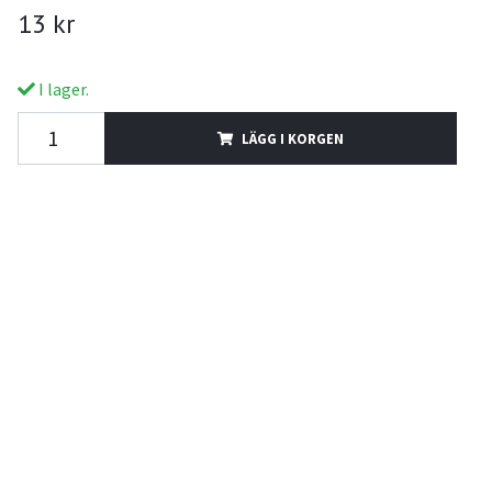
13 kr
I lager.
LÄGG I KORGEN