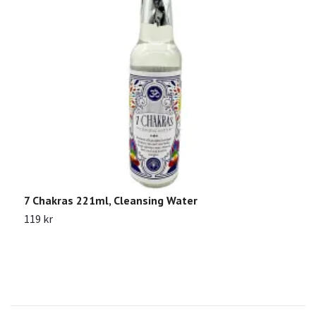
7 Chakras 221ml, Cleansing Water
P
119 kr
1