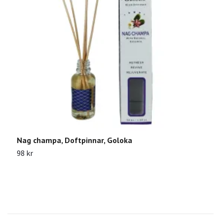
Nag champa, Doftpinnar, Goloka
B
98 kr
2