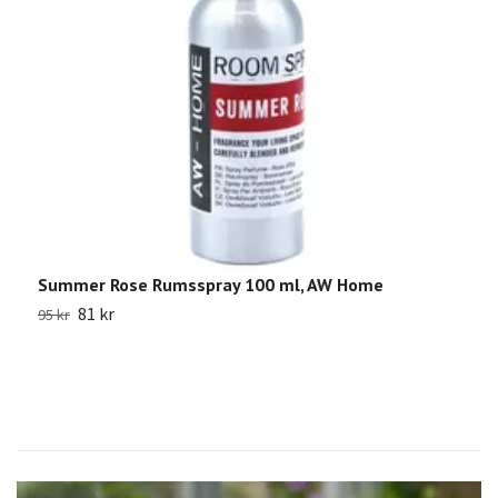
Summer Rose Rumsspray 100 ml, AW Home
L
81 kr
95 kr
1