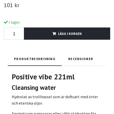
101 kr
I lager.
LÄGG I KORGEN
PRODUKTBESKRIVNING
RECENSIONER
Positive vibe 221ml
Cleansing water
Hydrolat av trollhassel som är doftsatt med örter
och eteriska oljor.
Använd som rumsspray eller i ditt städvatten för