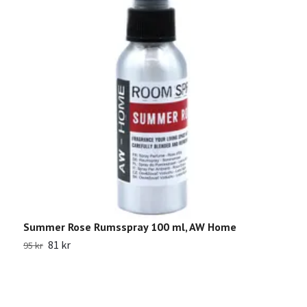
Summer Rose Rumsspray 100 ml, AW Home
R
81 kr
95 kr
5