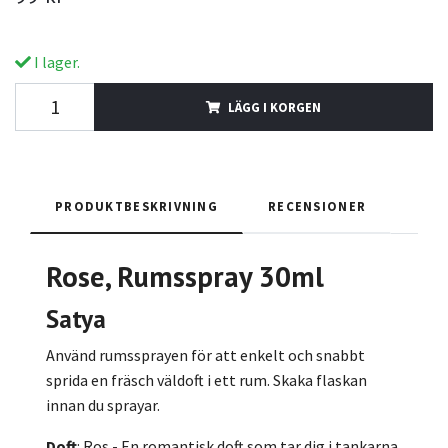
I lager.
LÄGG I KORGEN
PRODUKTBESKRIVNING
RECENSIONER
Rose, Rumsspray 30ml
Satya
Använd rumssprayen för att enkelt och snabbt
sprida en fräsch väldoft i ett rum. Skaka flaskan
innan du sprayar.
Doft
: Ros - En romantisk doft som tar dig i tankarna