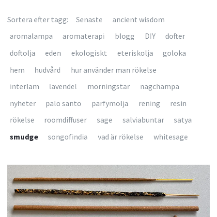
Sortera efter tagg:
Senaste
ancient wisdom
aromalampa
aromaterapi
blogg
DIY
dofter
doftolja
eden
ekologiskt
eteriskolja
goloka
hem
hudvård
hur använder man rökelse
interlam
lavendel
morningstar
nagchampa
nyheter
palo santo
parfymolja
rening
resin
rökelse
roomdiffuser
sage
salviabuntar
satya
smudge
songofindia
vad är rökelse
whitesage