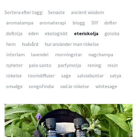
Sortera efter tagg:
Senaste
ancient wisdom
aromalampa
aromaterapi
blogg
DIY
dofter
doftolja
eden
ekologiskt
eteriskolja
goloka
hem
hudvård
hur använder man rökelse
interlam
lavendel
morningstar
nagchampa
nyheter
palo santo
parfymolja
rening
resin
rökelse
roomdiffuser
sage
salviabuntar
satya
smudge
songofindia
vad är rökelse
whitesage