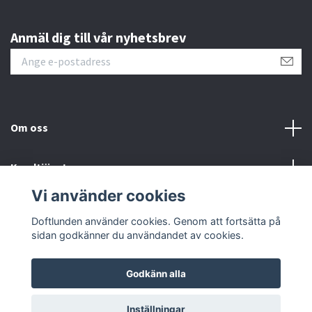
Anmäl dig till vår nyhetsbrev
Om oss
Kundtjänst
Vi använder cookies
Sociala medier
Doftlunden använder cookies. Genom att fortsätta på
sidan godkänner du användandet av cookies.
Godkänn alla
© 2026 Doftlunden
Inställningar