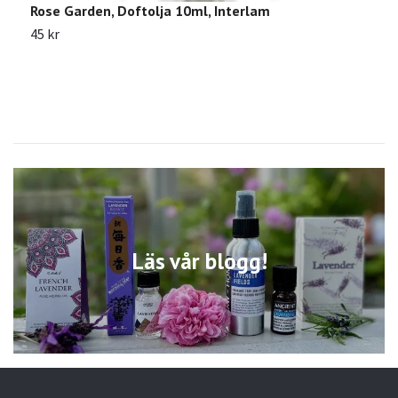
Rose Garden, Doftolja 10ml, Interlam
N
45 kr
4
Läs vår blogg!