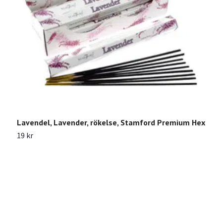
Lavendel, Lavender, rökelse, Stamford Premium Hex
L
19 kr
2